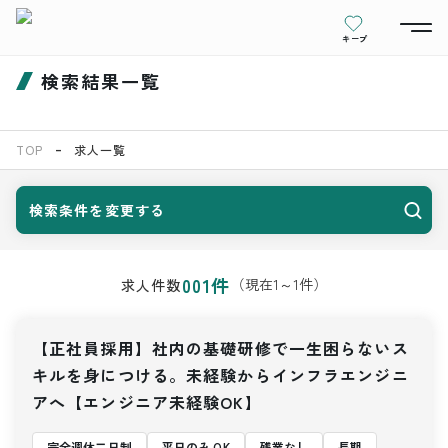
キープ
検索結果一覧
TOP
求人一覧
検索条件を変更する
001
件
（現在
1
～
1
件）
求人件数
【正社員採用】社内の基礎研修で一生困らないス
キルを身につける。未経験からインフラエンジニ
アへ【エンジニア未経験OK】
完全週休二日制
平日のみ OK
残業なし
長期