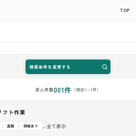
TOP
検索条件を変更する
001
件
（現在
1
～
1
件）
求人件数
リフト作業
...全て表示
長期
研修あり