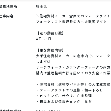
勤務地住所
埼玉県
仕事内容
＼住宅資材メーカー倉庫でのフォークリフト作
フォークリフト未経験の方も大歓迎です♪

【週の勤務日数】

4日～5日

【主な業務内容】

大手住宅資材メーカーの倉庫内で、フォーク
します◎

リーチフォーク・カウンターフォークの両方
構内は整理整頓が行き届いており安全に作業
・住宅資材（建材やパネル等）の入出庫業務

・フォークリフトでの運搬・積み下ろし

・ピッキング、仕分け、在庫整理

・検品および伝票チェック　など