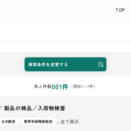
TOP
検索条件を変更する
001
件
（現在
1
～
1
件）
求人件数
／ 製品の検品／入荷物検査
...全て表示
・主夫歓迎
業界未経験者歓迎