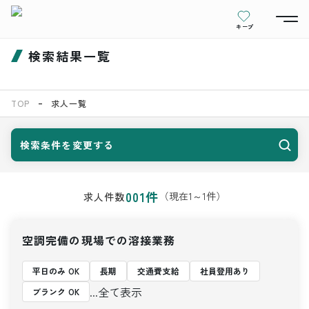
キープ
検索結果一覧
TOP
求人一覧
検索条件を変更する
001
件
（現在
1
～
1
件）
求人件数
空調完備の現場での溶接業務
平日のみ OK
長期
交通費支給
社員登用あり
...全て表示
ブランク OK