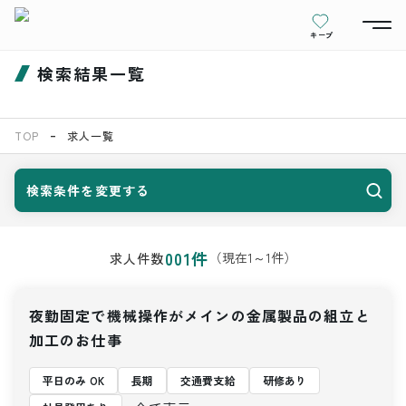
キープ
検索結果一覧
TOP
求人一覧
検索条件を変更する
001
件
（現在
1
～
1
件）
求人件数
夜勤固定で機械操作がメインの金属製品の組立と
加工のお仕事
平日のみ OK
長期
交通費支給
研修あり