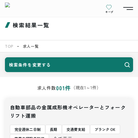
キープ
検索結果一覧
TOP
求人一覧
検索条件を変更する
001
件
（現在
1
～
1
件）
求人件数
自動車部品の金属成形機オペレーターとフォーク
リフト運搬
完全週休二日制
長期
交通費支給
ブランク OK