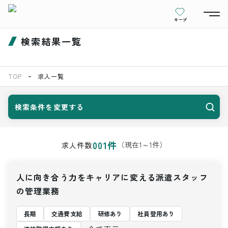
キープ
検索結果一覧
TOP
求人一覧
検索条件を変更する
001
件
（現在
1
～
1
件）
求人件数
人に向き合う力をキャリアに変える派遣スタッフ
の管理業務
長期
交通費支給
研修あり
社員登用あり