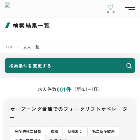
キープ
検索結果一覧
TOP
求人一覧
検索条件を変更する
001
件
（現在
1
～
1
件）
求人件数
オープニング倉庫でのフォークリフトオペレータ
ー
完全週休二日制
長期
研修あり
第二新卒歓迎