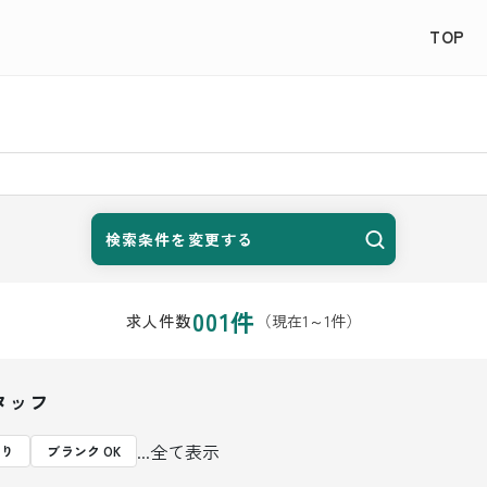
TOP
検索条件を変更する
001
件
（現在
1
～
1
件）
求人件数
タッフ
...全て表示
あり
ブランク OK