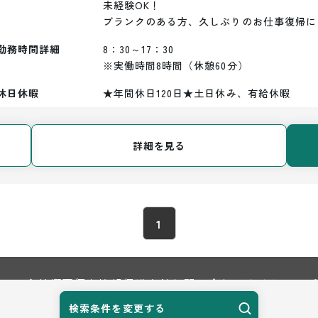
未経験OK！

ブランクのある方、久しぶりのお仕事復帰に
勤務時間詳細
8：30～17：30

※実働時間8時間（休憩60分）
休日休暇
★年間休日120日★土日休み、有給休暇
詳細を見る
1
TOP
会社概要
個人情報保護方針
お問い合わせ
サイトマップ
検索条件を変更する
© 2026 Harvest Biz Career.inc All Rights Reserved.