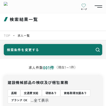
キープ
検索結果一覧
TOP
求人一覧
検索条件を変更する
001
件
（現在
1
～
1
件）
求人件数
建設機械部品の検収及び梱包業務
長期
交通費支給
研修あり
資格取得支援あり
...全て表示
ブランク OK