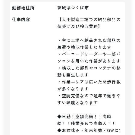
勤務地住所
茨城県つくば市
仕事内容
【大手製造工場での納品部品の
荷受け及び検収業務】

・主に工場へ納品された部品の
着荷や検収作業となります

・バーコードリーダーや一部パ
ソコンを用いた作業があります

・検収した部品やコンテナの移
動も発生します

・作業エリアは広いため歩行数
が多くなります

・空調完備なので通年で働きや
すい環境となります

◆日勤！空調完備！！高時
給！！残業多めで高収入！！

◆お盆休み・年末年始・GWに1