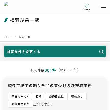
キープ
検索結果一覧
TOP
求人一覧
検索条件を変更する
001
件
（現在
1
～
1
件）
求人件数
製造工場での納品部品の荷受け及び検収業務
平日のみ OK
長期
交通費支給
研修あり
...全て表示
社員登用あり