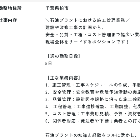
勤務地住所
千葉県柏市
仕事内容
＼石油プラントにおける施工管理業務／

建設や改修工事の計画から、

安全・品質・工程・コスト管理まで幅広い業
現場全体をリードするポジションです！

【週の勤務日数】

5日

【主な業務内容】

1．施工管理：工事スケジュールの作成、手順
2．安全管理：安全教育や危険予知活動の実施
3．品質管理：設計図や規格に沿った施工確認
4．工程管理：工事進捗確認、工期調整、他業
5．コスト管理：工事費用見積、予算・資材管
6．関係者対応：発注者や下請け業者との打ち
石油プラントの知識と経験をフルに活かし、
