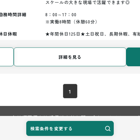
スケールの大きな現場で活躍できます◎
勤務時間詳細
8：00～17：00

※実働8時間（休憩60分）
休日休暇
★年間休日125日★土日祝日、長期休暇、有
詳細を見る
1
TOP
会社概要
個人情報保護方針
お問い合わせ
サイトマップ
検索条件を変更する
© 2026 Harvest Biz Career.inc All Rights Reserved.