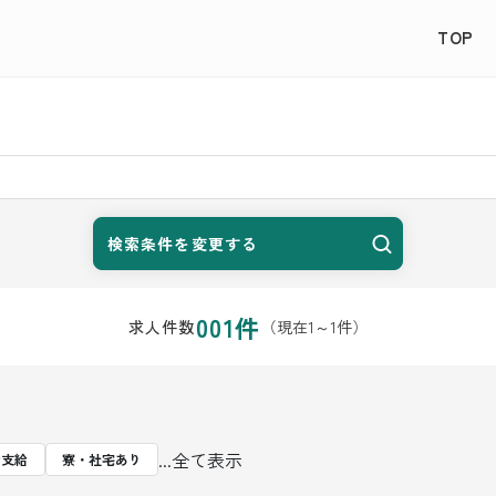
TOP
検索条件を変更する
001
件
（現在
1
～
1
件）
求人件数
...全て表示
費支給
寮・社宅あり