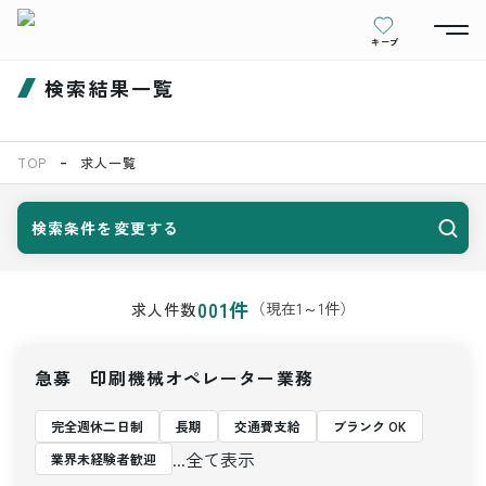
キープ
検索結果一覧
TOP
求人一覧
検索条件を変更する
001
件
（現在
1
～
1
件）
求人件数
急募 印刷機械オペレーター業務
完全週休二日制
長期
交通費支給
ブランク OK
...全て表示
業界未経験者歓迎