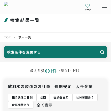
キープ
検索結果一覧
TOP
求人一覧
検索条件を変更する
001
件
（現在
1
～
1
件）
求人件数
飲料水の製造のお仕事 長期安定 大手企業
完全週休二日制
長期
交通費支給
社員登用あり
...全て表示
食事補助あり