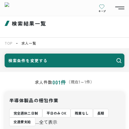
キープ
検索結果一覧
TOP
求人一覧
検索条件を変更する
001
件
（現在
1
～
1
件）
求人件数
半導体製品の梱包作業
完全週休二日制
平日のみ OK
残業なし
長期
...全て表示
交通費支給