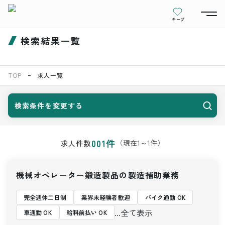
キープ
検索結果一覧
TOP
求人一覧
検索条件を変更する
001
件
（現在
1
～
1
件）
求人件数
機械オペレーター鍛造製品の製造補助業務
完全週休二日制
業界未経験者歓迎
バイク通勤 OK
...全て表示
車通勤 OK
給料前払い OK