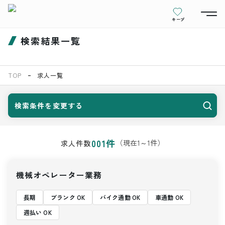
キープ
検索結果一覧
TOP
求人一覧
検索条件を変更する
001
件
（現在
1
～
1
件）
求人件数
機械オペレーター業務
長期
ブランク OK
バイク通勤 OK
車通勤 OK
週払い OK