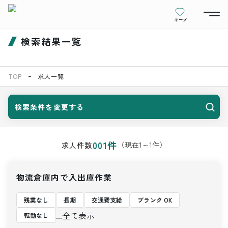
キープ
検索結果一覧
TOP
求人一覧
検索条件を変更する
001
件
（現在
1
～
1
件）
求人件数
物流倉庫内で入出庫作業
残業なし
長期
交通費支給
ブランク OK
...全て表示
転勤なし