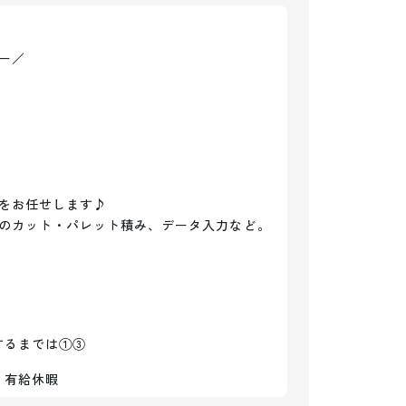
／

をお任せします♪

のカット・パレット積み、データ入力など。

するまでは①③
、有給休暇