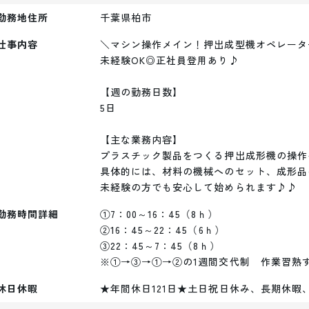
勤務地住所
千葉県柏市
仕事内容
＼マシン操作メイン！押出成型機オペレーター
未経験OK◎正社員登用あり♪

【週の勤務日数】

5日

【主な業務内容】

プラスチック製品をつくる押出成形機の操作
具体的には、材料の機械へのセット、成形品
未経験の方でも安心して始められます♪♪
勤務時間詳細
①7：00～16：45（8ｈ）

②16：45～22：45（6ｈ）

③22：45～7：45（8ｈ）

※①→③→①→②の1週間交代制　作業習熟
休日休暇
★年間休日121日★土日祝日休み、長期休暇