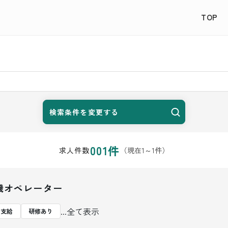
TOP
検索条件を変更する
001
件
（現在
1
～
1
件）
求人件数
機オペレーター
...全て表示
費支給
研修あり