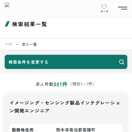
キープ
検索結果一覧
TOP
求人一覧
検索条件を変更する
001
件
（現在
1
～
1
件）
求人件数
イメージング・センシング製品インテグレーショ
ン開発エンジニア
勤務地住所
熊本県菊池郡菊陽町