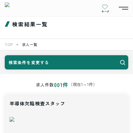
キープ
検索結果一覧
TOP
求人一覧
検索条件を変更する
001
件
（現在
1
～
1
件）
求人件数
半導体欠陥検査スタッフ