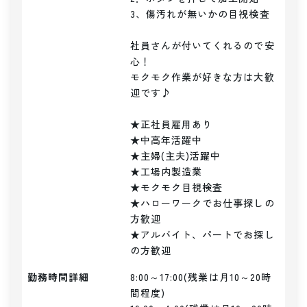
3、傷汚れが無いかの目視検査

社員さんが付いてくれるので安
心！

モクモク作業が好きな方は大歓
迎です♪

★正社員雇用あり

★中高年活躍中

★主婦(主夫)活躍中

★工場内製造業

★モクモク目視検査

★ハローワークでお仕事探しの
方歓迎

★アルバイト、パートでお探し
の方歓迎
勤務時間詳細
8:00～17:00(残業は月10～20時
間程度)
