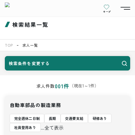
キープ
検索結果一覧
TOP
求人一覧
検索条件を変更する
001
件
（現在
1
～
1
件）
求人件数
自動車部品の製造業務
完全週休二日制
長期
交通費支給
研修あり
...全て表示
社員登用あり