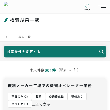
キープ
検索結果一覧
TOP
求人一覧
検索条件を変更する
001
件
（現在
1
～
1
件）
求人件数
飲料メーカー工場での機械オペレーター業務
平日のみ OK
長期
交通費支給
研修あり
...全て表示
ブランク OK