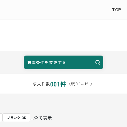
TOP
検索条件を変更する
001
件
（現在
1
～
1
件）
求人件数
...全て表示
ブランク OK