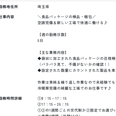
勤務地住所
埼玉県
仕事内容
＼食品パッケージの検品・梱包／

空調完備＆新しい工場で快適に働ける♪

【週の勤務日数】

5日

【主な業務内容】

◆袋状に加工された食品パッケージの目視検査
（パラパラ見て、不備がないかの確認！）

◆設定された数量にカウントされた製品を束
作業は単純＆繰り返し作業なので未経験でも
冷暖房完備の綺麗な工場でのお仕事です♪
勤務時間詳細
①8：15～17：15

②17：15～26：15

①②の1週間ごとの交代制か②固定でお選びい