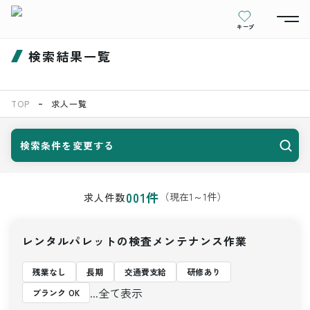
キープ
検索結果一覧
TOP
求人一覧
検索条件を変更する
001
件
（現在
1
～
1
件）
求人件数
レンタルパレットの検査メンテナンス作業
残業なし
長期
交通費支給
研修あり
...全て表示
ブランク OK