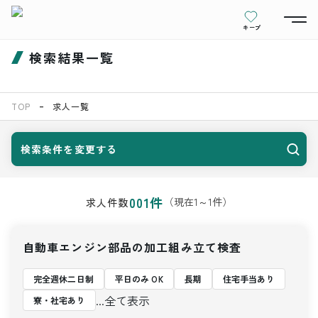
キープ
検索結果一覧
TOP
求人一覧
検索条件を変更する
001
件
（現在
1
～
1
件）
求人件数
自動車エンジン部品の加工組み立て検査
完全週休二日制
平日のみ OK
長期
住宅手当あり
...全て表示
寮・社宅あり