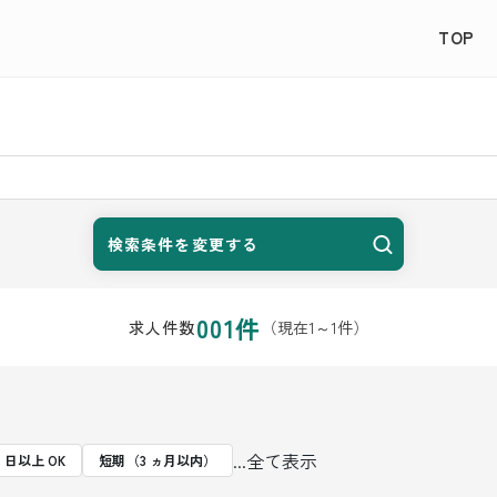
TOP
検索条件を変更する
001
件
（現在
1
～
1
件）
求人件数
...全て表示
4 日以上 OK
短期（3 ヵ月以内）