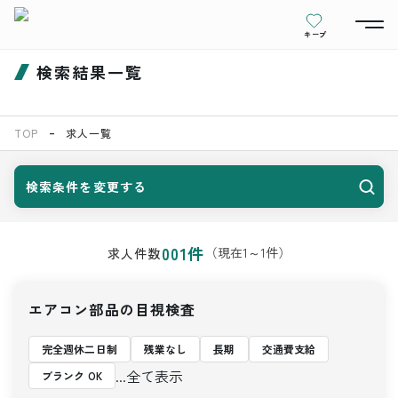
キープ
検索結果一覧
TOP
求人一覧
検索条件を変更する
001
件
（現在
1
～
1
件）
求人件数
エアコン部品の目視検査
完全週休二日制
残業なし
長期
交通費支給
...全て表示
ブランク OK