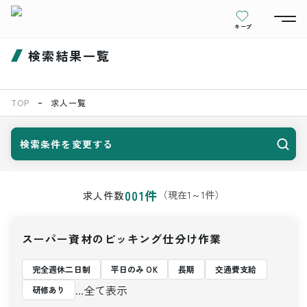
キープ
検索結果一覧
TOP
求人一覧
検索条件を変更する
001
件
（現在
1
～
1
件）
求人件数
スーパー資材のピッキング仕分け作業
完全週休二日制
平日のみ OK
長期
交通費支給
...全て表示
研修あり