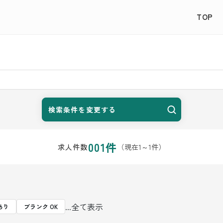
TOP
検索条件を変更する
001
件
（現在
1
～
1
件）
求人件数
...全て表示
あり
ブランク OK