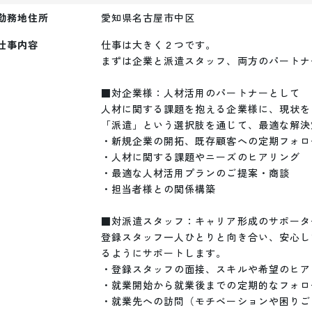
勤務地住所
愛知県名古屋市中区
仕事内容
仕事は大きく２つです。

まずは企業と派遣スタッフ、両方のパートナ
■対企業様：人材活用のパートナーとして

人材に関する課題を抱える企業様に、現状を
「派遣」という選択肢を通じて、最適な解決
・新規企業の開拓、既存顧客への定期フォロー
・人材に関する課題やニーズのヒアリング

・最適な人材活用プランのご提案・商談

・担当者様との関係構築

■対派遣スタッフ：キャリア形成のサポータ
登録スタッフ一人ひとりと向き合い、安心し
るようにサポートします。

・登録スタッフの面接、スキルや希望のヒアリ
・就業開始から就業後までの定期的なフォロー
・就業先への訪問（モチベーションや困りご