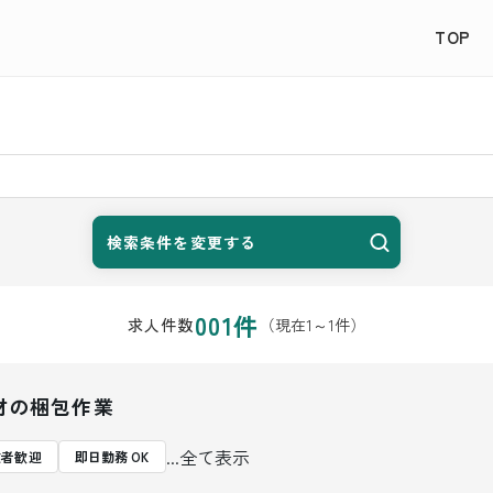
TOP
検索条件を変更する
001
件
（現在
1
～
1
件）
求人件数
材の梱包作業
...全て表示
験者歓迎
即日勤務 OK