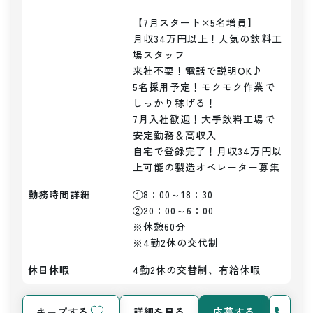
【7月スタート×5名増員】

月収34万円以上！人気の飲料工
場スタッフ

来社不要！電話で説明OK♪

5名採用予定！モクモク作業で
しっかり稼げる！

7月入社歓迎！大手飲料工場で
安定勤務＆高収入

自宅で登録完了！月収34万円以
上可能の製造オペレーター募集
勤務時間詳細
①8：00～18：30

②20：00～6：00

※休憩60分

※4勤2休の交代制
休日休暇
4勤2休の交替制、有給休暇
キープする
詳細を見る
応募する