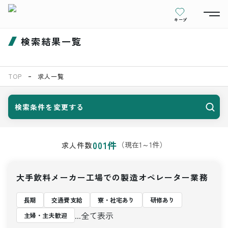
キープ
検索結果一覧
TOP
求人一覧
検索条件を変更する
001
件
（現在
1
～
1
件）
求人件数
大手飲料メーカー工場での製造オペレーター業務
長期
交通費支給
寮・社宅あり
研修あり
...全て表示
主婦・主夫歓迎