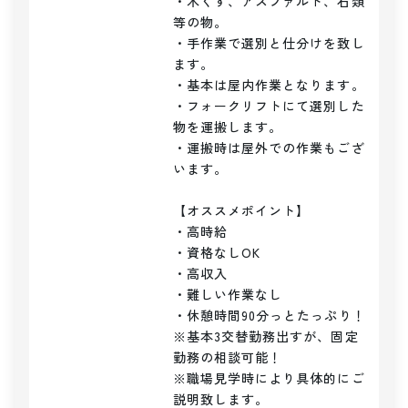
・木くず、アスファルト、石類
等の物。

・手作業で選別と仕分けを致し
ます。

・基本は屋内作業となります。

・フォークリフトにて選別した
物を運搬します。

・運搬時は屋外での作業もござ
います。

【オススメポイント】

・高時給

・資格なしOK

・高収入

・難しい作業なし

・休憩時間90分っとたっぷり！

※基本3交替勤務出すが、固定
勤務の相談可能！

※職場見学時により具体的にご
説明致します。