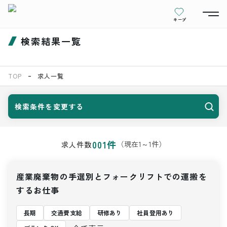
キープ
検索結果一覧
TOP
求人一覧
検索条件を変更する
001
件
（現在
1
～
1
件）
求人件数
産業廃棄物の手選別とフォークリフトでの運搬を
するお仕事
長期
交通費支給
研修あり
社員登用あり