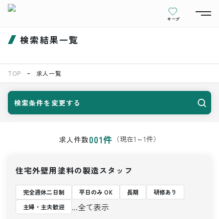
キープ
検索結果一覧
TOP
求人一覧
検索条件を変更する
001
件
（現在
1
～
1
件）
求人件数
住宅外壁用塗料の製造スタッフ
完全週休二日制
平日のみ OK
長期
研修あり
...全て表示
主婦・主夫歓迎