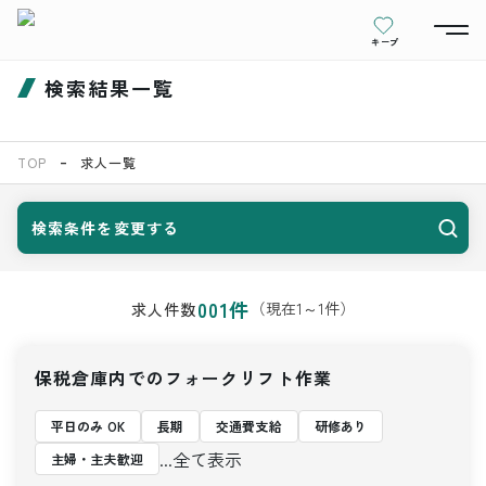
キープ
検索結果一覧
TOP
求人一覧
検索条件を変更する
001
件
（現在
1
～
1
件）
求人件数
保税倉庫内でのフォークリフト作業
平日のみ OK
長期
交通費支給
研修あり
...全て表示
主婦・主夫歓迎