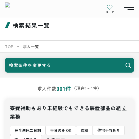
キープ
検索結果一覧
TOP
求人一覧
検索条件を変更する
001
件
（現在
1
～
1
件）
求人件数
寮費補助もあり未経験でもできる装置部品の組立
業務
完全週休二日制
平日のみ OK
長期
住宅手当あり