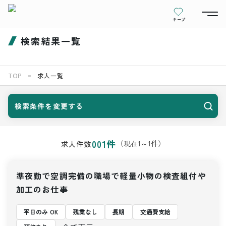
キープ
検索結果一覧
TOP
求人一覧
検索条件を変更する
001
件
（現在
1
～
1
件）
求人件数
準夜勤で空調完備の職場で軽量小物の検査組付や
加工のお仕事
平日のみ OK
残業なし
長期
交通費支給