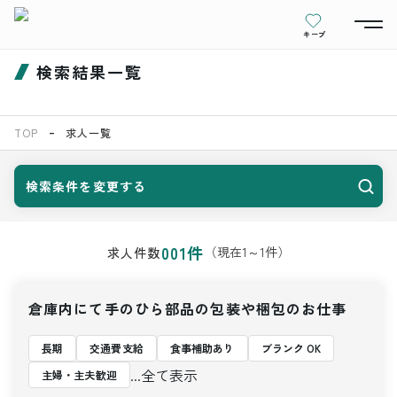
キープ
検索結果一覧
TOP
求人一覧
検索条件を変更する
001
件
（現在
1
～
1
件）
求人件数
倉庫内にて手のひら部品の包装や梱包のお仕事
長期
交通費支給
食事補助あり
ブランク OK
...全て表示
主婦・主夫歓迎