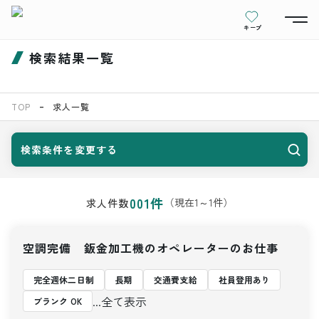
キープ
検索結果一覧
TOP
求人一覧
検索条件を変更する
001
件
（現在
1
～
1
件）
求人件数
空調完備 鈑金加工機のオペレーターのお仕事
完全週休二日制
長期
交通費支給
社員登用あり
...全て表示
ブランク OK