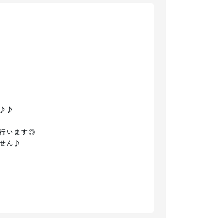
♪

行います◎

せん♪