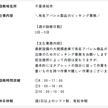
勤務地住所
千葉県柏市
仕事内容
＼有名アパレル製品のピッキング業務／

【週の勤務日数】

3日～5日

【主な業務内容】

最新設備の大規模倉庫で有名アパレル商品の

出庫のためのピッキング業務をお願いします♪
担当箇所によって内容は変わりますが、

基本的にはタブレットの指示に従って作業を
重いものを持つ作業や難しい作業はございま
勤務時間詳細
①8：00～17：00

②9：00～18：00

③10：00～19：00
休日休暇
週3日以上のシフト制、有給休暇