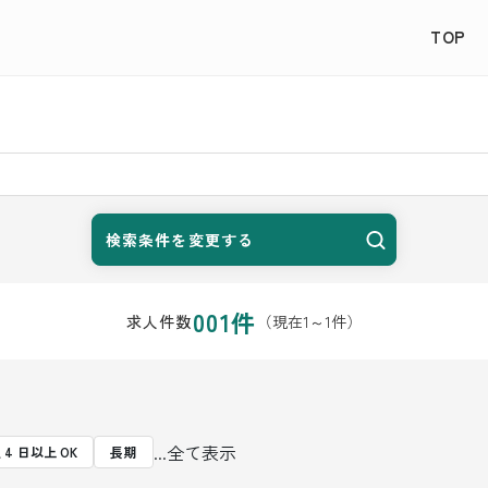
TOP
検索条件を変更する
001
件
（現在
1
～
1
件）
求人件数
...全て表示
 4 日以上 OK
長期