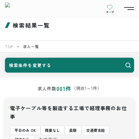
キープ
検索結果一覧
TOP
求人一覧
検索条件を変更する
001
件
（現在
1
～
1
件）
求人件数
電子ケーブル等を製造する工場で経理事務のお仕
事
平日のみ OK
残業なし
長期
交通費支給