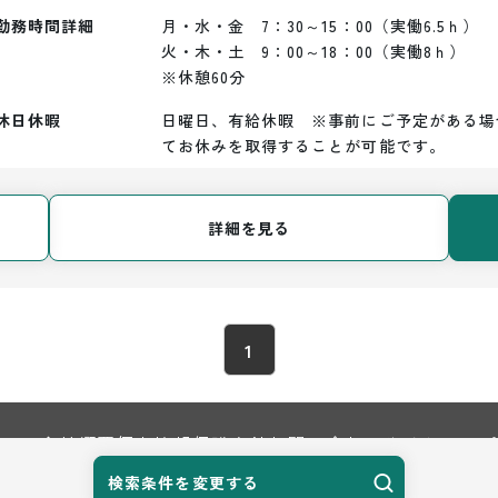
勤務時間詳細
月・水・金　7：30～15：00（実働6.5ｈ）

火・木・土　9：00～18：00（実働8ｈ）

※休憩60分
休日休暇
日曜日、有給休暇　※事前にご予定がある場
てお休みを取得することが可能です。
詳細を見る
1
TOP
会社概要
個人情報保護方針
お問い合わせ
サイトマップ
検索条件を変更する
© 2026 Harvest Biz Career.inc All Rights Reserved.