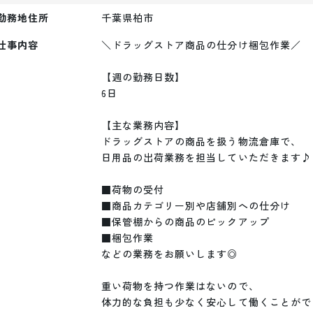
勤務地住所
千葉県柏市
仕事内容
＼ドラッグストア商品の仕分け梱包作業／

【週の勤務日数】

6日

【主な業務内容】

ドラッグストアの商品を扱う物流倉庫で、

日用品の出荷業務を担当していただきます♪

■荷物の受付

■商品カテゴリー別や店舗別への仕分け

■保管棚からの商品のピックアップ

■梱包作業

などの業務をお願いします◎

重い荷物を持つ作業はないので、

体力的な負担も少なく安心して働くことがで