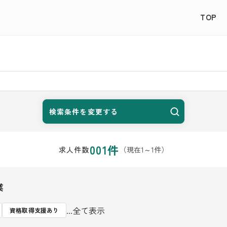
TOP
検索条件を変更する
001
件
（現在
1
～
1
件）
求人件数
業
...全て表示
資格取得支援あり