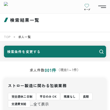
キープ
検索結果一覧
TOP
求人一覧
検索条件を変更する
001
件
（現在
1
～
1
件）
求人件数
ストロー製造に関わる包装業務
完全週休二日制
平日のみ OK
残業なし
長期
...全て表示
交通費支給