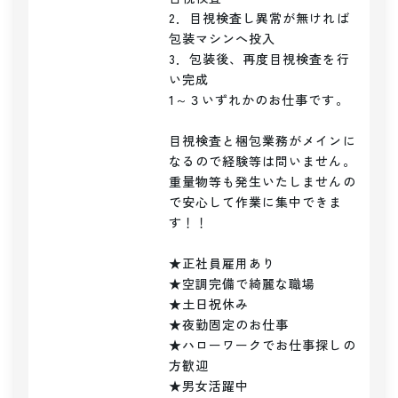
2．目視検査し異常が無ければ
包装マシンへ投入

3．包装後、再度目視検査を行
い完成

1～３いずれかのお仕事です。

目視検査と梱包業務がメインに
なるので経験等は問いません。

重量物等も発生いたしませんの
で安心して作業に集中できま
す！！

★正社員雇用あり

★空調完備で綺麗な職場

★土日祝休み

★夜勤固定のお仕事

★ハローワークでお仕事探しの
方歓迎

★男女活躍中
