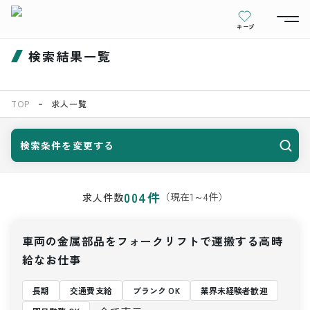
キープ
検索結果一覧
TOP
求人一覧
検索条件を変更する
004
件
（現在
1
～
4
件）
求人件数
車両の金属部品をフォークリフトで運搬する高時
給なお仕事
長期
交通費支給
ブランク OK
業界未経験者歓迎