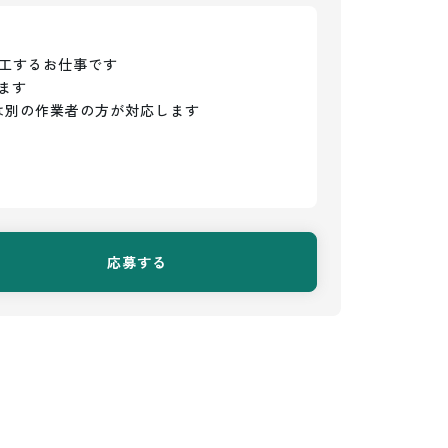
工するお仕事です

す

は別の作業者の方が対応します
応募する