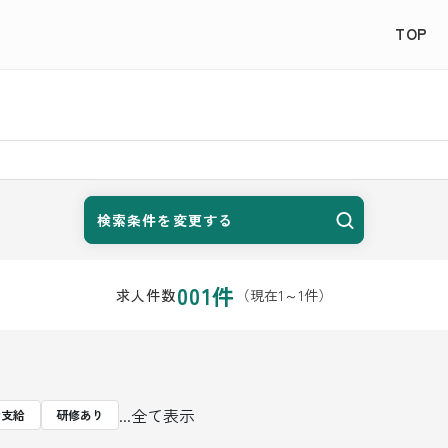
TOP
検索条件を変更する
001
件
（現在
1
～
1
件）
求人件数
...全て表示
費支給
研修あり