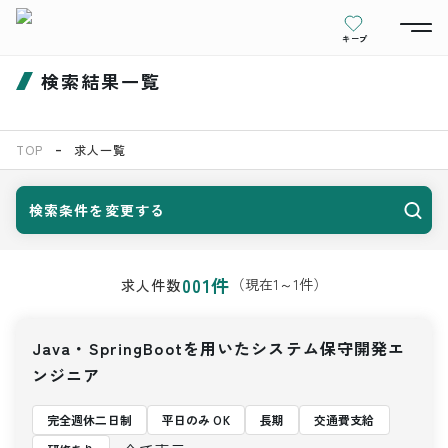
キープ
検索結果一覧
TOP
求人一覧
検索条件を変更する
001
件
（現在
1
～
1
件）
求人件数
Java・SpringBootを用いたシステム保守開発エ
ンジニア
完全週休二日制
平日のみ OK
長期
交通費支給