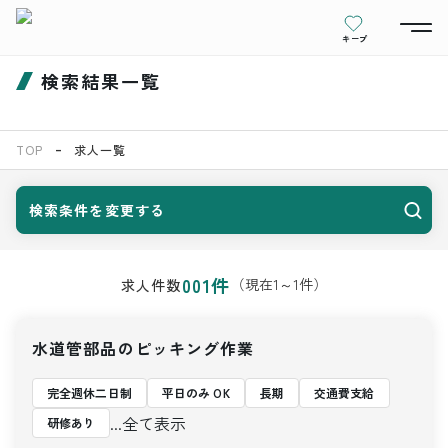
キープ
検索結果一覧
TOP
求人一覧
検索条件を変更する
001
件
（現在
1
～
1
件）
求人件数
水道管部品のピッキング作業
完全週休二日制
平日のみ OK
長期
交通費支給
...全て表示
研修あり