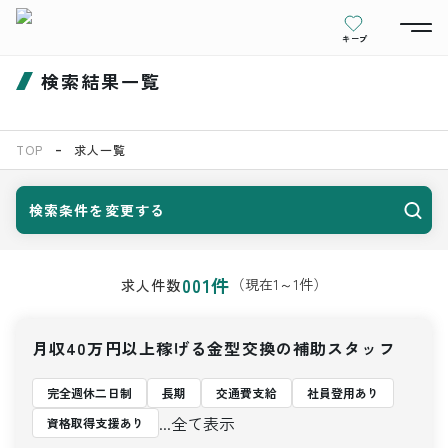
キープ
検索結果一覧
TOP
求人一覧
検索条件を変更する
001
件
（現在
1
～
1
件）
求人件数
月収40万円以上稼げる金型交換の補助スタッフ
完全週休二日制
長期
交通費支給
社員登用あり
...全て表示
資格取得支援あり