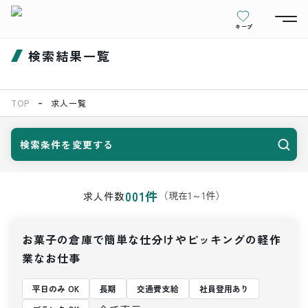
キープ
検索結果一覧
TOP
求人一覧
検索条件を変更する
001
件
（現在
1
～
1
件）
求人件数
お菓子の倉庫で簡単な仕分けやピッキングの軽作
業なお仕事
平日のみ OK
長期
交通費支給
社員登用あり