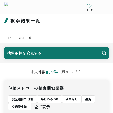
キープ
検索結果一覧
TOP
求人一覧
検索条件を変更する
001
件
（現在
1
～
1
件）
求人件数
伸縮ストローの検査梱包業務
完全週休二日制
平日のみ OK
残業なし
長期
...全て表示
交通費支給