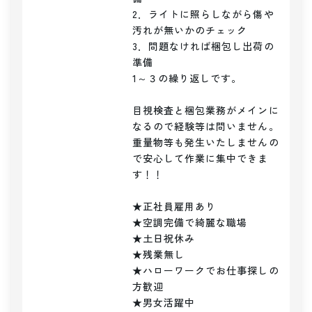
2．ライトに照らしながら傷や
汚れが無いかのチェック

3．問題なければ梱包し出荷の
準備

1～３の繰り返しです。

目視検査と梱包業務がメインに
なるので経験等は問いません。

重量物等も発生いたしませんの
で安心して作業に集中できま
す！！

★正社員雇用あり

★空調完備で綺麗な職場

★土日祝休み

★残業無し

★ハローワークでお仕事探しの
方歓迎

★男女活躍中
